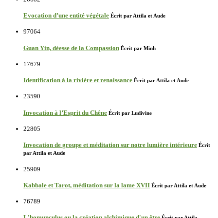
Evocation d’une entité végétale
Écrit par Attila et Aude
97064
Guan Yin, déesse de la Compassion
Écrit par Minh
17679
Identification à la rivière et renaissance
Écrit par Attila et Aude
23590
Invocation à l’Esprit du Chêne
Écrit par Ludivine
22805
Invocation de groupe et méditation sur notre lumière intérieure
Écrit
par Attila et Aude
25909
Kabbale et Tarot, méditation sur la lame XVII
Écrit par Attila et Aude
76789
L'homunculus ou la création alchimique d'un être
Écrit par Attila