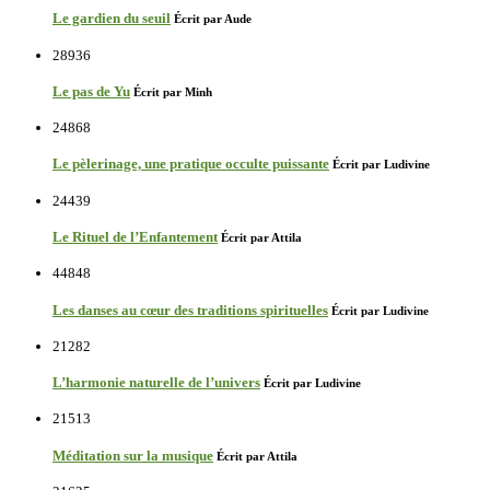
Le gardien du seuil
Écrit par Aude
28936
Le pas de Yu
Écrit par Minh
24868
Le pèlerinage, une pratique occulte puissante
Écrit par Ludivine
24439
Le Rituel de l’Enfantement
Écrit par Attila
44848
Les danses au cœur des traditions spirituelles
Écrit par Ludivine
21282
L’harmonie naturelle de l’univers
Écrit par Ludivine
21513
Méditation sur la musique
Écrit par Attila