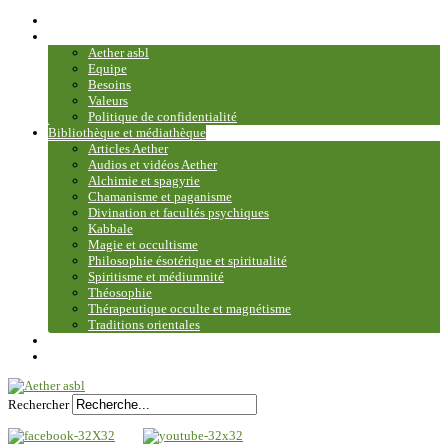
Accueil
Association
Aether asbl
Equipe
Besoins
Valeurs
Politique de confidentialité
Bibliothèque et médiathèque
Articles Aether
Audios et vidéos Aether
Alchimie et spagyrie
Chamanisme et paganisme
Divination et facultés psychiques
Kabbale
Magie et occultisme
Philosophie ésotérique et spiritualité
Spiritisme et médiumnité
Théosophie
Thérapeutique occulte et magnétisme
Traditions orientales
Contact
Plan du site
Rechercher