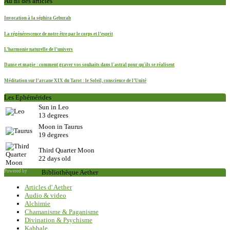
Au fil des articles
Invocation à la séphira Geburah
La régénérescence de notre être par le corps et l’esprit
L’harmonie naturelle de l’univers
Danse et magie : comment graver vos souhaits dans l'astral pour qu'ils se réalisent
Méditation sur l’arcane XIX du Tarot : le Soleil, conscience de l’Unité
Les Ephémérides
Sun in Leo
13 degrees
Moon in Taurus
19 degrees
Third Quarter Moon
22 days old
Powered by
Saxum
Bibliothèque Aether
Articles d' Aether
Audio & video
Alchimie
Chamanisme & Paganisme
Divination & Psychisme
Kabbale