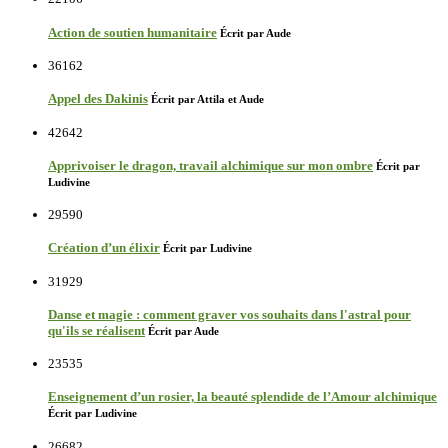
Action de soutien humanitaire
Écrit par Aude
36162
Appel des Dakinis
Écrit par Attila et Aude
42642
Apprivoiser le dragon, travail alchimique sur mon ombre
Écrit par
Ludivine
29590
Création d’un élixir
Écrit par Ludivine
31929
Danse et magie : comment graver vos souhaits dans l'astral pour
qu'ils se réalisent
Écrit par Aude
23535
Enseignement d’un rosier, la beauté splendide de l’Amour alchimique
Écrit par Ludivine
26682