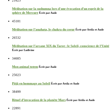
21625
Méditation sur la sushumna lors d'une évocation d’un esprit de la
sphère de Mercure
Écrit par Aude
45181
Méditation sur l’anahata, le chakra du coeur
Écrit par Attila et Aude
26532
Méditation sur l’arcane XIX du Tarot : le Soleil, conscience de l’Unité
Écrit par Ludivine
34685
Mon animal totem
Écrit par Aude
25023
Pûjâ en hommage au Soleil
Écrit par Attila et Aude
38499
Rituel d’invocation de la planète Mars
Écrit par Attila et Aude
22891