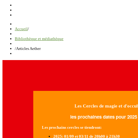
Accueil
/
Bibliothèque et médiathèque
/
Articles Aether
Les Cercles de magie et d'occul
les prochaines dates pour 2025 
Les prochains cercles se tiendront:
2025
: 01/09 et 03/11 de 20h00 à 21h30