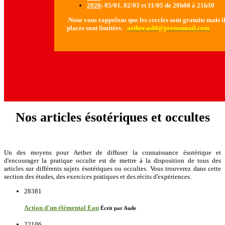
2026
: 05/01, 02/03 et 11/05 de 20h00 à 21h30
Nous vous rappelons que les cercles sont gratuits mais il 
places sont limitées.
aether.asbl@protonmail.com
Nos articles ésotériques et occultes
Un des moyens pour Aether de diffuser la connaissance ésotérique et
d'encourager la pratique occulte est de mettre à la disposition de tous des
articles sur différents sujets ésotériques ou occultes. Vous trouverez dans cette
section des études, des exercices pratiques et des récits d'expériences.
28381
Action d'un élémental Eau
Écrit par Aude
22106