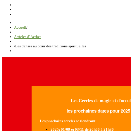
Accueil
/
Articles d' Aether
/
Les danses au cœur des traditions spirituelles
Les Cercles de magie et d'occul
les prochaines dates pour 2025 
Les prochains cercles se tiendront:
2025
: 01/09 et 03/11 de 20h00 à 21h30