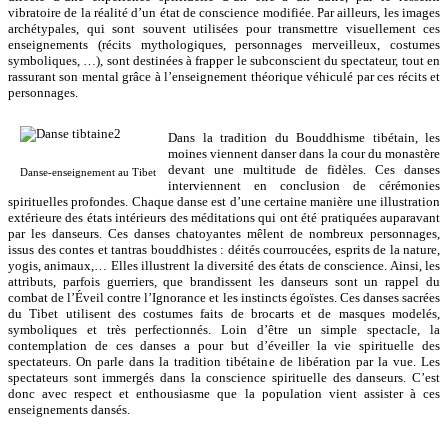
vibratoire de la réalité d’un état de conscience modifiée. Par ailleurs, les images
archétypales, qui sont souvent utilisées pour transmettre visuellement ces
enseignements (récits mythologiques, personnages merveilleux, costumes
symboliques, …), sont destinées à frapper le subconscient du spectateur, tout en
rassurant son mental grâce à l’enseignement théorique véhiculé par ces récits et
personnages.
Dans la tradition du Bouddhisme tibétain, les
moines viennent danser dans la cour du monastère
devant une multitude de fidèles. Ces danses
Danse-enseignement au Tibet
interviennent en conclusion de cérémonies
spirituelles profondes. Chaque danse est d’une certaine manière une illustration
extérieure des états intérieurs des méditations qui ont été pratiquées auparavant
par les danseurs. Ces danses chatoyantes mêlent de nombreux personnages,
issus des contes et tantras bouddhistes : déités courroucées, esprits de la nature,
yogis, animaux,… Elles illustrent la diversité des états de conscience. Ainsi, les
attributs, parfois guerriers, que brandissent les danseurs sont un rappel du
combat de l’Éveil contre l’Ignorance et les instincts égoïstes. Ces danses sacrées
du Tibet utilisent des costumes faits de brocarts et de masques modelés,
symboliques et très perfectionnés. Loin d’être un simple spectacle, la
contemplation de ces danses a pour but d’éveiller la vie spirituelle des
spectateurs. On parle dans la tradition tibétaine de libération par la vue. Les
spectateurs sont immergés dans la conscience spirituelle des danseurs. C’est
donc avec respect et enthousiasme que la population vient assister à ces
enseignements dansés.