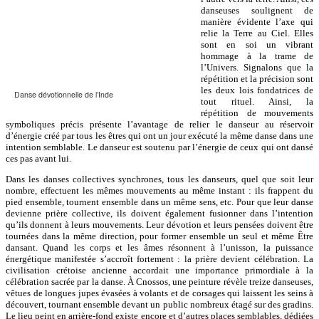
danseuses soulignent de
manière évidente l’axe qui
relie la Terre au Ciel. Elles
sont en soi un vibrant
hommage à la trame de
l’Univers. Signalons que la
répétition et la précision sont
les deux lois fondatrices de
Danse dévotionnelle de l’Inde
tout rituel. Ainsi, la
répétition de mouvements
symboliques précis présente l’avantage de relier le danseur au réservoir
d’énergie créé par tous les êtres qui ont un jour exécuté la même danse dans une
intention semblable. Le danseur est soutenu par l’énergie de ceux qui ont dansé
ces pas avant lui.
Dans les danses collectives synchrones, tous les danseurs, quel que soit leur
nombre, effectuent les mêmes mouvements au même instant : ils frappent du
pied ensemble, tournent ensemble dans un même sens, etc. Pour que leur danse
devienne prière collective, ils doivent également fusionner dans l’intention
qu’ils donnent à leurs mouvements. Leur dévotion et leurs pensées doivent être
tournées dans la même direction, pour former ensemble un seul et même Être
dansant. Quand les corps et les âmes résonnent à l’unisson, la puissance
énergétique manifestée s’accroît fortement : la prière devient célébration. La
civilisation crétoise ancienne accordait une importance primordiale à la
célébration sacrée par la danse. À Cnossos, une peinture révèle treize danseuses,
vêtues de longues jupes évasées à volants et de corsages qui laissent les seins à
découvert, tournant ensemble devant un public nombreux étagé sur des gradins.
Le lieu peint en arrière-fond existe encore et d’autres places semblables, dédiées