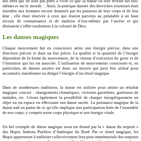
des êtres qui ne sont pas prêts à vivre ce que la transe va leur révéler sur eux-
mêmes et sur le monde… Ainsi, la pratique dansée des derviches tourneurs était
interdite aux hommes encore dominés par les passions de leur corps et de leur
âme ; elle était réservée à ceux qui étaient parvenu au préalable à un haut
niveau de connaissance et de maîtrise d’eux-mêmes par l’ascèse et qui
désiraient s’offrir totalement à la volonté de Dieu.
Les danses magiques
Chaque mouvement fait en conscience attire une énergie précise, dans une
direction précise et dans un but précis. La qualité et la quantité de l’énergie
dépendent de la forme du mouvement, de la vitesse d’exécution du geste et de
l’intention qui lui est associée. L’utilisation de mouvements conscients et, en
particulier, de danses sacrées est donc un moyen qui peut être utilisé pour
accumuler, transformer ou diriger l’énergie d’un rituel magique.
Dans de nombreuses traditions, la danse est utilisée pour attirer un résultat
magique concret : changements climatiques, victoires guerrières, guérisons de
malades, etc. Citons également la possibilité de charger énergétiquement un
objet ou un espace en effectuant une danse sacrée. La puissance magique de la
danse naît en partie de ce qu’elle implique une participation forte de l’ensemble
de nos corps, y compris notre corps physique et son énergie vitale.
Un bel exemple de danse magique nous est donné par la « danse du serpent »
des Hopis, Indiens Pueblos d’Amérique du Nord. Par ce rituel magique, les
Hopis apprennent à maîtriser collectivement leur peur immémoriale des serpents