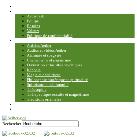
Accueil
Association
Aether asbl
Equipe
Besoins
Valeurs
Politique de confidentialité
Bibliothèque et médiathèque
Articles Aether
Audios et vidéos Aether
Alchimie et spagyrie
Chamanisme et paganisme
Divination et facultés psychiques
Kabbale
Magie et occultisme
Philosophie ésotérique et spiritualité
Spiritisme et médiumnité
Théosophie
Thérapeutique occulte et magnétisme
Traditions orientales
Contact
Plan du site
Rechercher