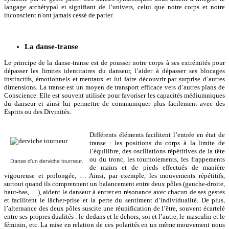
langage archétypal et signifiant de l’univers, celui que notre corps et notre
inconscient n'ont jamais cessé de parler.
La danse-transe
Le principe de la danse-transe est de pousser notre corps à ses extrémités pour
dépasser les limites identitaires du danseur, l’aider à dépasser ses blocages
instinctifs, émotionnels et mentaux et lui faire découvrir par surprise d’autres
dimensions. La transe est un moyen de transport efficace vers d’autres plans de
Conscience. Elle est souvent utilisée pour favoriser les capacités médiumniques
du danseur et ainsi lui permettre de communiquer plus facilement avec des
Esprits ou des Divinités.
Différents éléments facilitent l’entrée en état de
transe : les positions du corps à la limite de
l’équilibre, des oscillations répétitives de la tête
ou du tronc, les tournoiements, les frappements
Danse d’un derviche tourneur.
de mains et de pieds effectués de manière
vigoureuse et prolongée, … Ainsi, par exemple, les mouvements répétitifs,
surtout quand ils comprennent un balancement entre deux pôles (gauche-droite,
haut-bas, …), aident le danseur à entrer en résonance avec chacun de ses gestes
et facilitent le lâcher-prise et la perte du sentiment d’individualité. De plus,
l’alternance des deux pôles suscite une réunification de l’être, souvent écartelé
entre ses propres dualités : le dedans et le dehors, soi et l’autre, le masculin et le
féminin, etc. La mise en relation de ces polarités en un même mouvement nous