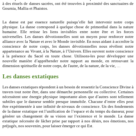
à des rituels de danses sacrées, ont été trouvées à proximité des sanctuaires de
Gournia, Mallia et Phaistos.
La danse est par essence naturelle puisqu’elle fait intervenir notre corps
physique. La danse correspond à quelque chose de primordial dans la nature
humaine. Elle retisse les liens invisibles entre notre être et les forces
universelles. Les danses dévotionnelles sont un moyen pour renforcer notre
alliance avec la Nature et avec le Monde invisible. En nous aidant à accroître la
conscience de notre corps, les danses dévotionnelles nous révèlent notre
appartenance au Vivant, à la Nature, à l’Univers. Elles ouvrent notre conscience
à la présence du Sacré en toute chose. Utilisons-les pour développer une
nouvelle manière d’appréhender notre rapport au monde, en retrouvant la
dimension spirituelle de notre corps, de l'autre, de la nature, de la vie, …
Les danses extatiques
Les danses extatiques répondent à un besoin de ressentir la Conscience Divine à
travers tout notre être, dans une démarche personnelle ou collective. Certaines
nécessitent une énergie physique importante alors que d’autres sont tellement
subtiles que le danseur semble presque immobile. Chacune d’entre elles peut
être expérimentée à une infinité de niveaux de conscience. Un des fondements
de la danse extatique est l’unification de l’espace et du temps du danseur, pour
générer un changement de sa vision sur l’existence et le monde. La danse
extatique nécessite de lâcher prise par rapport à nos désirs, nos émotions, nos
préjugés, nos souvenirs, pour laisser émerger ce qui Est.