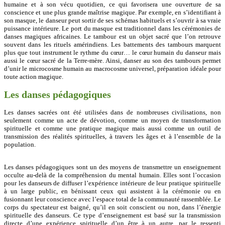
humaine et à son vécu quotidien, ce qui favorisera une ouverture de sa
conscience et une plus grande maîtrise magique. Par exemple, en s’identifiant à
son masque, le danseur peut sortir de ses schémas habituels et s’ouvrir à sa vraie
puissance intérieure. Le port du masque est traditionnel dans les cérémonies de
danses magiques africaines. Le tambour est un objet sacré que l’on retrouve
souvent dans les rituels amérindiens. Les battements des tambours marquent
plus que tout instrument le rythme du cœur… le cœur humain du danseur mais
aussi le cœur sacré de la Terre-mère. Ainsi, danser au son des tambours permet
d’unir le microcosme humain au macrocosme universel, préparation idéale pour
toute action magique.
Les danses pédagogiques
Les danses sacrées ont été utilisées dans de nombreuses civilisations, non
seulement comme un acte de dévotion, comme un moyen de transformation
spirituelle et comme une pratique magique mais aussi comme un outil de
transmission des réalités spirituelles, à travers les âges et à l’ensemble de la
population.
Les danses pédagogiques sont un des moyens de transmettre un enseignement
occulte au-delà de la compréhension du mental humain. Elles sont l’occasion
pour les danseurs de diffuser l’expérience intérieure de leur pratique spirituelle
à un large public, en bénissant ceux qui assistent à la cérémonie ou en
fusionnant leur conscience avec l’espace total de la communauté rassemblée. Le
corps du spectateur est baigné, qu’il en soit conscient ou non, dans l’énergie
spirituelle des danseurs. Ce type d’enseignement est basé sur la transmission
directe d’une expérience spirituelle d’un être à un autre, par le ressenti