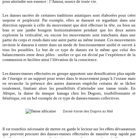
pour atteindre son essence : l’Amour, source de toute vie.
Les danses sacrées de certaines traditions asiatiques sont élaborées pour créer
surprise et perplexité. Par exemple, elles se dansent en regardant dans une
direction opposée à celle du mouvement que doit effectuer la tête, ou bien un
bras et une jambe bougent horizontalement pendant que les deux autres
explorent la verticalité, ou encore les mouvements sont tranchants dans une
partie du corps et ronds dans une autre partie au même instant. Ces mouvements
invitent le danseur à entrer dans un mode de fonctionnement unifié et ouvert à
tous les possibles. Le but de ce type de danses est le même que celui des
balancements entre deux pôles : unifier ce qui est divisé par l’expérience de la
communion et faciliter ainsi l’élévation de la conscience.
Les danses-transes effectuées en groupe apportent une densification plus rapide
de l’énergie et un support pour rester dans le mouvement jusqu’à l’extase mais
en revanche la présence des autres danseurs empêche certains de se lâcher
totalement, limitant alors les possibilités d’atteindre une transe totale. En
Afrique, la danse du masque kanaga chez les Dogons, tourbillonnante et
frénétique, est un bel exemple de ce type de danses-transes collectives.
Danse-transe des Dogons au Mali
Il est toutefois nécessaire de mettre en garde le lecteur sur les effets dévastateurs
que peuvent procurer des danses-transes effectuées de manière trop rapide par