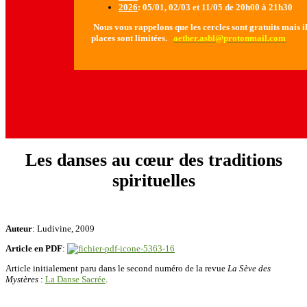
2026
: 05/01, 02/03 et 11/05 de 20h00 à 21h30
Nous vous rappelons que les cercles sont gratuits mais il 
places sont limitées.
aether.asbl@protonmail.com
Les danses au cœur des traditions
spirituelles
Auteur
: Ludivine, 2009
Article en PDF
:
Article initialement paru dans le second numéro de la revue
La Sève des
Mystères
:
La Danse Sacrée
.