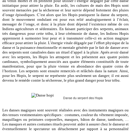
au venin mortel et en profitent pour utiliser l’énergie dégagée par cette danse
initiatique pour attirer la pluie. En août, les cultures de maïs des Hopis sont
souvent menacées par la sécheresse et leur survie dépend fortement des pluies
d’orage épisodiques. C’est alors que les Hopis pratiquent la danse du serpent,
dont le mouvement ondulant est pour eux relié analogiquement à l’éclair,
messager de l’orage, et donc à la pluie dont dépend l’existence même de ces
Indiens agriculteurs et sédentaires. En faisant participer des serpents, animaux
très dangereux pour cette tribu, à leur cérémonie de danse, les Indiens Hopis
apprennent à surmonter leur peur et à transmuter celle-ci en action magique
efficace pour attirer la pluie. L’énergie vitale dégagée par l’effort physique de la
danse et la puissance émotionnelle et mentale générée par le fait de danser avec
des serpents sont canalisées dans un rituel d’appel à la pluie. Après avoir dansé
avec les serpents, les Hopis les attrapent et les présentent aux quatre points
cardinaux, symboliquement associés aux quatre éléments constitutifs de toute
manifestation, pour que la pluie vienne en abondance des quatre coins de
l’horizon. Les serpents sont ensuite remerciés et relâchés dans la nature. Ainsi,
pour les Hopis, le serpent ne représente plus seulement un danger; il est aussi
devenu le remède contre la sécheresse, le plus grand danger pour leur tribu.
Danse du serpent des Hopis
Les danses magiques sont souvent réalisées avec des instruments magiques ou
des tenues vestimentaires spécifiques : costumes, couleur du vêtement imposée,
maquillages ou peintures corporelles, masques, bâton de danse, tambours, …
Les masques et autres costumes rituels peuvent aider à assurer chez le danseur et
éventuellement le spectateur un détachement par rapport à sa personnalité