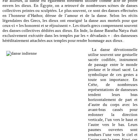
Par ailleurs, la danse est également fortement utilisée comme acte de prière
envers les dieux. En Égypte, on a retrouvé de nombreuses scènes de danses
collectives peintes ou sculptées. Le plus souvent, ce sont des danses effectuées
en l’honneur d’Hathor, déesse de l’amour et de la danse. Selon les récits
légendaires des Grecs, les dieux ont enseigné la danse aux mortels pour que
ceux-ci « les honorent et se réjouissent ». Les rituels grecs comprennent souvent
des danses collectives dédiées aux dieux. En Inde, la danse Baratha Natya était
exclusivement exécutée dans les temples par les « dévadasis » : des danseuses
héréditairement attachées aux temples pour rendre hommage aux dieux.
La danse dévotionnelle
utilise souvent une gestuelle
sacrée codifiée, instrument
de passage entre le monde
profane et le rituel sacré. La
symbolique de ces gestes a
toute son importance. En
Crète, de nombreuses
représentations de danseuses
tendent leurs bras
horizontalement de part et
d’autre du corps avec les
avant-bras cassés pour
redonner la direction
verticale, l’un vers le haut et
l’autre vers le bas. Leurs
paumes ouvertes sont
tendues l’une vers le ciel et
l’autre vers la terre. Ainsi, ces