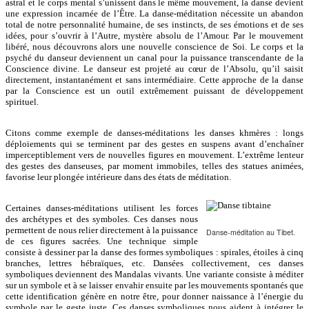
astral et le corps mental s’unissent dans le même mouvement, la danse devient
une expression incarnée de l’Être. La danse-méditation nécessite un abandon
total de notre personnalité humaine, de ses instincts, de ses émotions et de ses
idées, pour s’ouvrir à l’Autre, mystère absolu de l’Amour. Par le mouvement
libéré, nous découvrons alors une nouvelle conscience de Soi. Le corps et la
psyché du danseur deviennent un canal pour la puissance transcendante de la
Conscience divine. Le danseur est projeté au cœur de l’Absolu, qu’il saisit
directement, instantanément et sans intermédiaire. Cette approche de la danse
par la Conscience est un outil extrêmement puissant de développement
spirituel.
Citons comme exemple de danses-méditations les danses khmères : longs
déploiements qui se terminent par des gestes en suspens avant d’enchaîner
imperceptiblement vers de nouvelles figures en mouvement. L’extrême lenteur
des gestes des danseuses, par moment immobiles, telles des statues animées,
favorise leur plongée intérieure dans des états de méditation.
Certaines danses-méditations utilisent les forces
des archétypes et des symboles. Ces danses nous
permettent de nous relier directement à la puissance
Danse-méditation au Tibet.
de ces figures sacrées. Une technique simple
consiste à dessiner par la danse des formes symboliques : spirales, étoiles à cinq
branches, lettres hébraïques, etc. Dansées collectivement, ces danses
symboliques deviennent des Mandalas vivants. Une variante consiste à méditer
sur un symbole et à se laisser envahir ensuite par les mouvements spontanés que
cette identification génère en notre être, pour donner naissance à l’énergie du
symbole par le geste juste. Ces danses symboliques nous aident à intégrer le