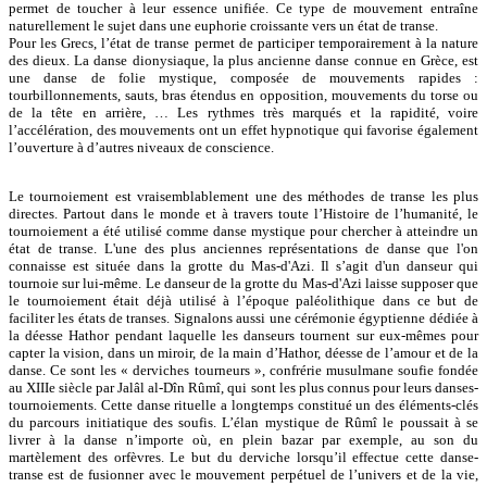
permet de toucher à leur essence unifiée. Ce type de mouvement entraîne
naturellement le sujet dans une euphorie croissante vers un état de transe.
Pour les Grecs, l’état de transe permet de participer temporairement à la nature
des dieux. La danse dionysiaque, la plus ancienne danse connue en Grèce, est
une danse de folie mystique, composée de mouvements rapides :
tourbillonnements, sauts, bras étendus en opposition, mouvements du torse ou
de la tête en arrière, … Les rythmes très marqués et la rapidité, voire
l’accélération, des mouvements ont un effet hypnotique qui favorise également
l’ouverture à d’autres niveaux de conscience.
Le tournoiement est vraisemblablement une des méthodes de transe les plus
directes. Partout dans le monde et à travers toute l’Histoire de l’humanité, le
tournoiement a été utilisé comme danse mystique pour chercher à atteindre un
état de transe. L'une des plus anciennes représentations de danse que l'on
connaisse est située dans la grotte du Mas-d'Azi. Il s’agit d'un danseur qui
tournoie sur lui-même. Le danseur de la grotte du Mas-d'Azi laisse supposer que
le tournoiement était déjà utilisé à l’époque paléolithique dans ce but de
faciliter les états de transes. Signalons aussi une cérémonie égyptienne dédiée à
la déesse Hathor pendant laquelle les danseurs tournent sur eux-mêmes pour
capter la vision, dans un miroir, de la main d’Hathor, déesse de l’amour et de la
danse. Ce sont les « derviches tourneurs », confrérie musulmane soufie fondée
au XIIIe siècle par Jalâl al-Dîn Rûmî, qui sont les plus connus pour leurs danses-
tournoiements. Cette danse rituelle a longtemps constitué un des éléments-clés
du parcours initiatique des soufis. L’élan mystique de Rûmî le poussait à se
livrer à la danse n’importe où, en plein bazar par exemple, au son du
martèlement des orfèvres. Le but du derviche lorsqu’il effectue cette danse-
transe est de fusionner avec le mouvement perpétuel de l’univers et de la vie,