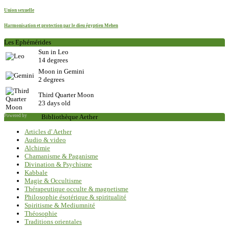
Union sexuelle
Harmonisation et protection par le dieu égyptien Mehen
Les Ephémérides
Sun in Leo
14 degrees
Moon in Gemini
2 degrees
Third Quarter Moon
23 days old
Powered by
Saxum
Bibliothèque Aether
Articles d' Aether
Audio & video
Alchimie
Chamanisme & Paganisme
Divination & Psychisme
Kabbale
Magie & Occultisme
Thérapeutique occulte & magnetisme
Philosophie ésotérique & spiritualité
Spiritisme & Mediumnité
Théosophie
Traditions orientales