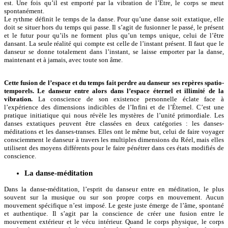
est. Une fois qu’il est emporté par la vibration de l’Être, le corps se meut
spontanément.
Le rythme définit le temps de la danse. Pour qu’une danse soit extatique, elle
doit se situer hors du temps qui passe. Il s’agit de fusionner le passé, le présent
et le futur pour qu’ils ne forment plus qu’un temps unique, celui de l’être
dansant. La seule réalité qui compte est celle de l’instant présent. Il faut que le
danseur se donne totalement dans l’instant, se laisse emporter par la danse,
maintenant et à jamais, avec toute son âme.
Cette fusion de l’espace et du temps fait perdre au danseur ses repères spatio-
temporels. Le danseur entre alors dans l’espace éternel et illimité de la
vibration.
La conscience de son existence personnelle éclate face à
l’expérience des dimensions indicibles de l’Infini et de l’Éternel. C’est une
pratique initiatique qui nous révèle les mystères de l’unité primordiale. Les
danses extatiques peuvent être classées en deux catégories : les danses-
méditations et les danses-transes. Elles ont le même but, celui de faire voyager
consciemment le danseur à travers les multiples dimensions du Réel, mais elles
utilisent des moyens différents pour le faire pénétrer dans ces états modifiés de
conscience.
La danse-méditation
Dans la danse-méditation, l’esprit du danseur entre en méditation, le plus
souvent sur la musique ou sur son propre corps en mouvement. Aucun
mouvement spécifique n’est imposé. Le geste juste émerge de l’âme, spontané
et authentique. Il s’agit par la conscience de créer une fusion entre le
mouvement extérieur et le vécu intérieur. Quand le corps physique, le corps