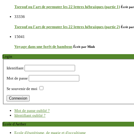
Tserouf ou l'art de permuter les 22 lettres hébraïques (partie 1)
Écrit par
33336
Tserouf ou l'art de permuter les 22 lettres hébraïques (partie 2)
Écrit par
15041
Voyage dans une forêt de bambous
Écrit par Minh
Login
Identifiant
Mot de passe
Se souvenir de moi
Mot de passe oublié ?
Identifiant oublié ?
Ecole d'Aether
Ecole d'ésotérisme, de magie et d'occultisme