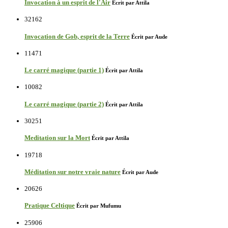
Invocation à un esprit de l'Air
Écrit par Attila
32162
Invocation de Gob, esprit de la Terre
Écrit par Aude
11471
Le carré magique (partie 1)
Écrit par Attila
10082
Le carré magique (partie 2)
Écrit par Attila
30251
Meditation sur la Mort
Écrit par Attila
19718
Méditation sur notre vraie nature
Écrit par Aude
20626
Pratique Celtique
Écrit par Mufumu
25906