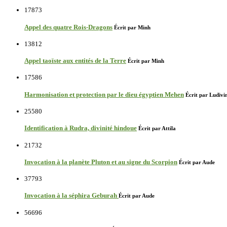
17873
Appel des quatre Rois-Dragons
Écrit par Minh
13812
Appel taoïste aux entités de la Terre
Écrit par Minh
17586
Harmonisation et protection par le dieu égyptien Mehen
Écrit par Ludivi
25580
Identification à Rudra, divinité hindoue
Écrit par Attila
21732
Invocation à la planète Pluton et au signe du Scorpion
Écrit par Aude
37793
Invocation à la séphira Geburah
Écrit par Aude
56696