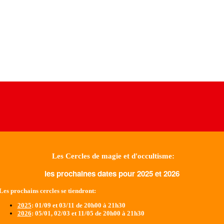
Les Cercles de magie et d'occultisme:
les prochaines dates pour 2025 et 2026
Les prochains cercles se tiendront:
2025
: 01/09 et 03/11 de 20h00 à 21h30
2026
: 05/01, 02/03 et 11/05 de 20h00 à 21h30