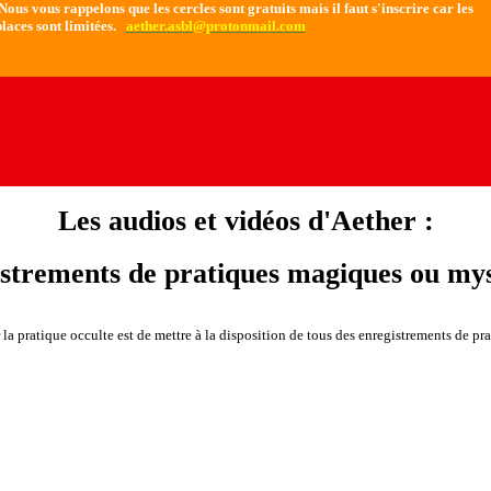
ous vous rappelons que les cercles sont gratuits mais il faut s'inscrire car les
laces sont limitées.
aether.asbl@protonmail.com
Les audios et vidéos d'Aether :
istrements de pratiques magiques ou mys
a pratique occulte est de mettre à la disposition de tous des enregistrements de pra