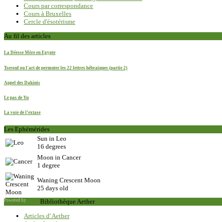
Cours par correspondance
Cours à Bruxelles
Cercle d'ésotérisme
Au fil des articles
La Déesse Mère en Egypte
Tserouf ou l'art de permuter les 22 lettres hébraïques (partie 2)
Appel des Dakinis
Le pas de Yu
La voie de l’extase
Les Ephémérides
Sun in Leo
16 degrees
Moon in Cancer
1 degree
Waning Crescent Moon
25 days old
Powered by
Saxum
Bibliothèque Aether
Articles d' Aether