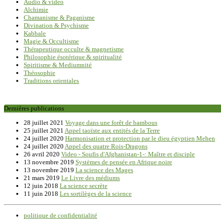
Audio & video
Alchimie
Chamanisme & Paganisme
Divination & Psychisme
Kabbale
Magie & Occultisme
Thérapeutique occulte & magnetisme
Philosophie ésotérique & spiritualité
Spiritisme & Mediumnité
Théosophie
Traditions orientales
Dernières publications
28 juillet 2021
Voyage dans une forêt de bambous
25 juillet 2021
Appel taoïste aux entités de la Terre
24 juillet 2020
Harmonisation et protection par le dieu égyptien Mehen
24 juillet 2020
Appel des quatre Rois-Dragons
26 avril 2020
Video - Soufis d'Afghanistan-1-: Maître et disciple
13 novembre 2019
Systèmes de pensée en Afrique noire
13 novembre 2019
La science des Mages
21 mars 2019
Le Livre des médiums
12 juin 2018
La science secrète
11 juin 2018
Les sortilèges de la science
politique de confidentialité