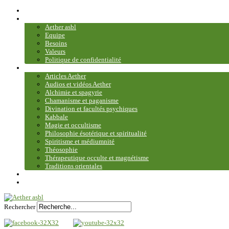
Accueil
Association
Aether asbl
Equipe
Besoins
Valeurs
Politique de confidentialité
Bibliothèque et médiathèque
Articles Aether
Audios et vidéos Aether
Alchimie et spagyrie
Chamanisme et paganisme
Divination et facultés psychiques
Kabbale
Magie et occultisme
Philosophie ésotérique et spiritualité
Spiritisme et médiumnité
Théosophie
Thérapeutique occulte et magnétisme
Traditions orientales
Contact
Plan du site
Rechercher