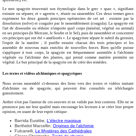
Le mot spagyrie trouverait son étymologie dans le grec « spao », signifiant
extraire ou séparer, et « agerein », réunir ou rassembler. Ces deux termes grecs
expriment les deux grands principes opératoires de cet art : extraire par la
dissolution (solve) et coaguler par le rassemblement (coagula). La spagyrie est
l'art de dissoudre ou réduire n'importe quel corps (minéral, végétal ou animal)
en ses principes (le Mercure, le Soufre et le Sel), puis de rassembler et concentrer
ces principes qui ont été « améliorés ». Le spagyriste sépare le subtil du grossier,
l'esprit de la matière ; il purifie ensuite chacun des trois principes et les
assemble de nouveau mais enrichis de nouvelles forces.
Bien qu'elle puisse
s'appliquer à tout corps, la spagyrie est fréquemment assimilée à l'alchimie
végétale ou l'alchimie des plantes, qui prend comme matière première un
végétal. Le but principal de la spagyrie est de créer des remèdes.
Les textes et vidéos alchimiques et spagyriques
Nous avons rassemblé ci-dessous des liens vers des textes et vidéos traitant
d'alchimie ou de spagyrie, qui peuvent être consultés ou téléchargés
gratuitement.
Aether n'est pas l'auteur de ces oeuvres et ne valide pas leur contenu. Elle ne se
prononce pas sur leur qualité mais encourage les lecteurs à se créer leur propre
opinion, en usant de leur esprit critique.
Barrida Eusèbe,
L'électre magique
Berthelot Marcellin,
Origines de l'alchimie
Fulcanelli,
Le Mystères des Cathédrales