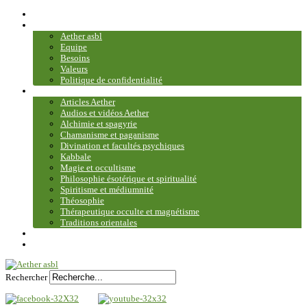
Accueil
Association
Aether asbl
Equipe
Besoins
Valeurs
Politique de confidentialité
Bibliothèque et médiathèque
Articles Aether
Audios et vidéos Aether
Alchimie et spagyrie
Chamanisme et paganisme
Divination et facultés psychiques
Kabbale
Magie et occultisme
Philosophie ésotérique et spiritualité
Spiritisme et médiumnité
Théosophie
Thérapeutique occulte et magnétisme
Traditions orientales
Contact
Plan du site
Rechercher