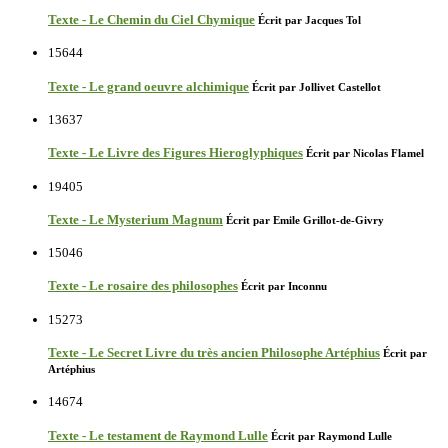
Texte - Le Chemin du Ciel Chymique
Écrit par Jacques Tol
15644
Texte - Le grand oeuvre alchimique
Écrit par Jollivet Castellot
13637
Texte - Le Livre des Figures Hieroglyphiques
Écrit par Nicolas Flamel
19405
Texte - Le Mysterium Magnum
Écrit par Emile Grillot-de-Givry
15046
Texte - Le rosaire des philosophes
Écrit par Inconnu
15273
Texte - Le Secret Livre du très ancien Philosophe Artéphius
Écrit par
Artéphius
14674
Texte - Le testament de Raymond Lulle
Écrit par Raymond Lulle