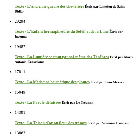
Texte - L'ancienne guerre des chevaliers
Écrit par Limojon de Saint-
Didier
23294
Texte - L'Enfant hermaphrodite du Soleil et de la Lune
Écrit par
Inconnu
19487
Texte - La Lumière sortant par soi-même des Ténèbres
Écrit par Marc-
Antonio Crasselame
17811
Texte - La Médecine hermétique des plantes
Écrit par Jean Mavéric
15049
Texte - La Parole délaissée
Écrit par Le Trévisan
14391
Texte - La Toison d'or ou fleur des trésors
Écrit par Salomon Trimosin
13863