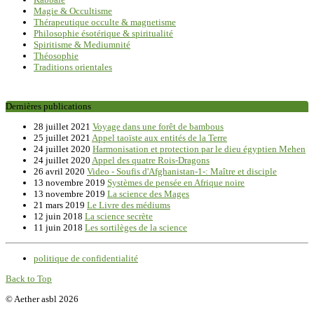
Magie & Occultisme
Thérapeutique occulte & magnetisme
Philosophie ésotérique & spiritualité
Spiritisme & Mediumnité
Théosophie
Traditions orientales
Dernières publications
28 juillet 2021
Voyage dans une forêt de bambous
25 juillet 2021
Appel taoïste aux entités de la Terre
24 juillet 2020
Harmonisation et protection par le dieu égyptien Mehen
24 juillet 2020
Appel des quatre Rois-Dragons
26 avril 2020
Video - Soufis d'Afghanistan-1-: Maître et disciple
13 novembre 2019
Systèmes de pensée en Afrique noire
13 novembre 2019
La science des Mages
21 mars 2019
Le Livre des médiums
12 juin 2018
La science secrète
11 juin 2018
Les sortilèges de la science
politique de confidentialité
Back to Top
© Aether asbl 2026