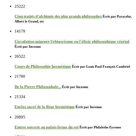
25222
Cinq traités d'alchimie des plus grands philosophes
Écrit par Paracelse,
Albert le Grand, etc
14179
Circulation mineure Urbigerienne ou l'élixir philosophique végétal
Écrit par Inconnu
26522
Cours de Philosophie hermétique
Écrit par Louis Paul François Cambriel
21780
De la Pierre Philosophale...
Écrit par Inconnu
21334
Enclos sacré de la fleur hermétique
Écrit par Inconnu
20895
Entree ouverte au palais ferme du roi
Écrit par Philalethe Eyrenee