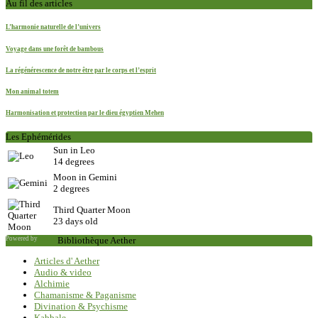
Au fil des articles
L’harmonie naturelle de l’univers
Voyage dans une forêt de bambous
La régénérescence de notre être par le corps et l’esprit
Mon animal totem
Harmonisation et protection par le dieu égyptien Mehen
Les Ephémérides
Sun in Leo
14 degrees
Moon in Gemini
2 degrees
Third Quarter Moon
23 days old
Powered by
Saxum
Bibliothèque Aether
Articles d' Aether
Audio & video
Alchimie
Chamanisme & Paganisme
Divination & Psychisme
Kabbale