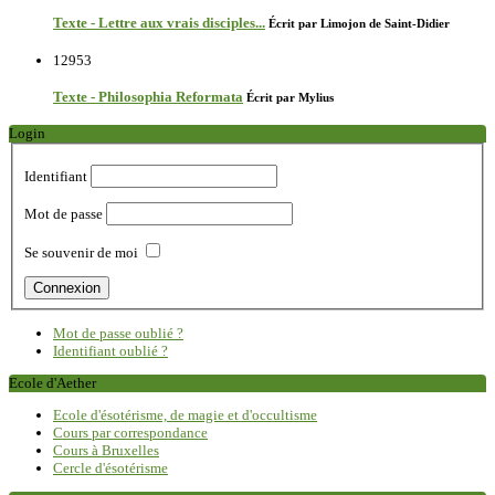
Texte - Lettre aux vrais disciples...
Écrit par Limojon de Saint-Didier
12953
Texte - Philosophia Reformata
Écrit par Mylius
Login
Identifiant
Mot de passe
Se souvenir de moi
Mot de passe oublié ?
Identifiant oublié ?
Ecole d'Aether
Ecole d'ésotérisme, de magie et d'occultisme
Cours par correspondance
Cours à Bruxelles
Cercle d'ésotérisme