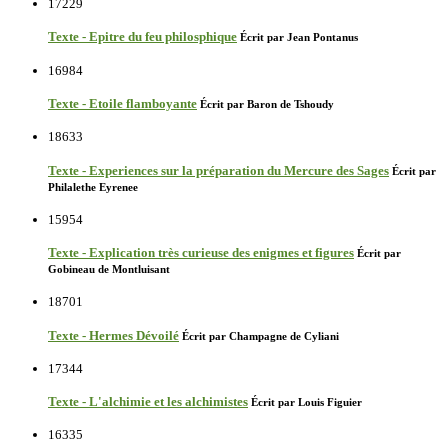
17229
Texte - Epitre du feu philosphique
Écrit par Jean Pontanus
16984
Texte - Etoile flamboyante
Écrit par Baron de Tshoudy
18633
Texte - Experiences sur la préparation du Mercure des Sages
Écrit par
Philalethe Eyrenee
15954
Texte - Explication très curieuse des enigmes et figures
Écrit par
Gobineau de Montluisant
18701
Texte - Hermes Dévoilé
Écrit par Champagne de Cyliani
17344
Texte - L'alchimie et les alchimistes
Écrit par Louis Figuier
16335