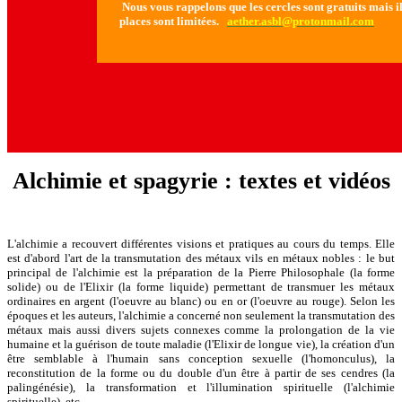
Nous vous rappelons que les cercles sont gratuits mais il 
places sont limitées.
aether.asbl@protonmail.com
Alchimie et spagyrie : textes et vidéos
L'alchimie a recouvert différentes visions et pratiques au cours du temps. Elle
est d'abord l'art de la transmutation des métaux vils en métaux nobles : le but
principal de l'alchimie est la préparation de la Pierre Philosophale (la forme
solide) ou de l'Elixir (la forme liquide) permettant de transmuer les métaux
ordinaires en argent (l'oeuvre au blanc) ou en or (l'oeuvre au rouge). Selon les
époques et les auteurs, l'alchimie a concerné non seulement la transmutation des
métaux mais aussi divers sujets connexes comme la prolongation de la vie
humaine et la guérison de toute maladie (l'Elixir de longue vie), la création d'un
être semblable à l'humain sans conception sexuelle (l'homonculus), la
reconstitution de la forme ou du double d'un être à partir de ses cendres (la
palingénésie), la transformation et l'illumination spirituelle (l'alchimie
spirituelle), etc.