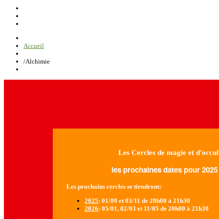
Accueil
/
Alchimie
Les Cercles de magie et d'occul
les prochaines dates pour 2025 
Les prochains cercles se tiendront:
2025
: 01/09 et 03/11 de 20h00 à 21h30
2026
: 05/01, 02/03 et 11/05 de 20h00 à 21h30