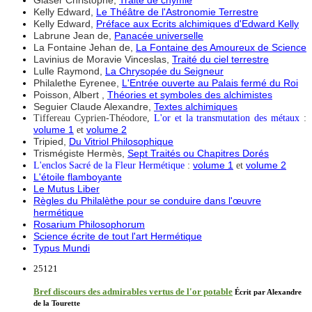
Glaser Christophe,
Traité de chymie
Kelly Edward,
Le Théâtre de l'Astronomie Terrestre
Kelly Edward,
Préface aux Ecrits alchimiques d'Edward Kelly
Labrune Jean de,
Panacée universelle
La Fontaine Jehan de,
La Fontaine des Amoureux de Science
Lavinius de Moravie Vinceslas,
Traité du ciel terrestre
Lulle Raymond,
La Chrysopée du Seigneur
Philalethe Eyrenee,
L'Entrée ouverte au Palais fermé du Roi
Poisson, Albert ,
Théories et symboles des alchimistes
Seguier Claude Alexandre,
Textes alchimiques
Tiffereau Cyprien-Théodore,
L'or et la transmutation des métaux
:
volume 1
volume 2
et
Tripied,
Du Vitriol Philosophique
Trismégiste Hermès,
Sept Traités ou Chapitres Dorés
volume 1
volume 2
L'enclos Sacré de la Fleur Hermétique
:
et
L'étoile flamboyante
Le Mutus Liber
Règles du Philalèthe pour se conduire dans l'œuvre
hermétique
Rosarium Philosophorum
Science écrite de tout l'art Hermétique
Typus Mundi
25121
Bref discours des admirables vertus de l'or potable
Écrit par Alexandre
de la Tourette