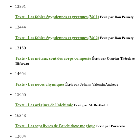
13891
Texte - Les fables égyptiennes et grecques (Vol1)
Écrit par Don Pernety
12444
Texte - Les fables égyptiennes et grecques (Vol2)
Écrit par Don Pernety
13150
Texte - Les métaux sont des corps composés
Écrit par Cyprien-Théodore
Tiffereau
14604
Texte - Les noces chymiques
Écrit par Johann Valentin Andreae
15055
Texte - Les origines de l'alchimie
Écrit par M. Berthelot
16343
Texte - Les sept livres de l'archidoxe magique
Écrit par Paracelse
12684