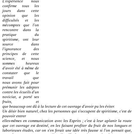
L'expérience nous
confirme tous les
jours dans cette
opinion que les
difficultés et les
mécomptes
que l'on
rencontre dans la
pratique du
spiritisme, ont leur
source dans
l'ignorance des
principes
de cette
science, et nous
sommes heureux
d'avoir été à même de
constater que le
travail que
nous
avons fait pour
prémunir les adeptes
contre les écueils d'un
noviciat, a porté ses
fruits, et
que
beaucoup ont dû à la lecture de cet ouvrage d'avoir pu les éviter.
Un désir bien naturel, chez les personnes qui s'occupent de spiritisme, c'est de
pouvoir entrer
elles-mêmes en communication avec les Esprits ; c'est à leur aplanir la route
que cet ouvrage est
destiné, en les faisant profiter du fruit de nos longues et
laborieuses études, car on s'en ferait une
idée très fausse si l'on pensait que,