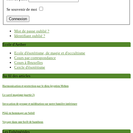
Se souvenir de moi
Mot de passe oublié ?
Identifiant oublié ?
Ecole d'Aether
Ecole d'ésotérisme, de magie et d'occultisme
Cours par correspondance
Cours à Bruxelles
Cercle d'ésotérisme
Au fil des articles
Harmonisation et protection par le dieu égyptien Mehen
Le carré magique (partie 2)
Invocation de groupe et méditation sur notre lumière intérieure
Pûjâ en hommage au Soleil
Voyage dans une forêt de bambous
Les Ephémérides