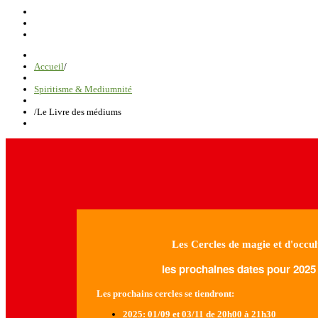
Accueil
/
Spiritisme & Mediumnité
/
Le Livre des médiums
Les Cercles de magie et d'occul
les prochaines dates pour 2025 
Les prochains cercles se tiendront:
2025
: 01/09 et 03/11 de 20h00 à 21h30