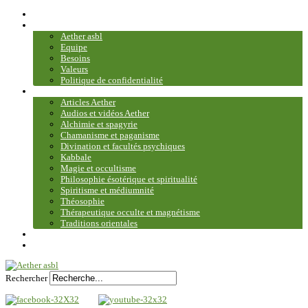
Accueil
Association
Aether asbl
Equipe
Besoins
Valeurs
Politique de confidentialité
Bibliothèque et médiathèque
Articles Aether
Audios et vidéos Aether
Alchimie et spagyrie
Chamanisme et paganisme
Divination et facultés psychiques
Kabbale
Magie et occultisme
Philosophie ésotérique et spiritualité
Spiritisme et médiumnité
Théosophie
Thérapeutique occulte et magnétisme
Traditions orientales
Contact
Plan du site
Rechercher