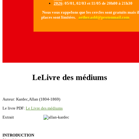
2026
: 05/01, 02/03 et 11/05 de 20h00 à 21h30
Nous vous rappelons que les cercles sont gratuits mais il 
places sont limitées.
aether.asbl@protonmail.com
LeLivre des médiums
Auteur: Kardec,Allan (1804-1869)
Le livre PDF:
Le Livre des médiums
Extrait
INTRODUCTION