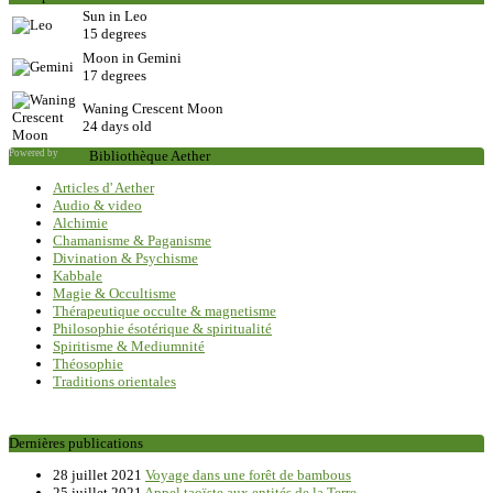
Sun in Leo
15 degrees
Moon in Gemini
17 degrees
Waning Crescent Moon
24 days old
Powered by
Saxum
Bibliothèque Aether
Articles d' Aether
Audio & video
Alchimie
Chamanisme & Paganisme
Divination & Psychisme
Kabbale
Magie & Occultisme
Thérapeutique occulte & magnetisme
Philosophie ésotérique & spiritualité
Spiritisme & Mediumnité
Théosophie
Traditions orientales
Dernières publications
28 juillet 2021
Voyage dans une forêt de bambous
25 juillet 2021
Appel taoïste aux entités de la Terre