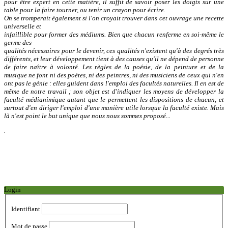
pour être expert en cette matière, il suffit de savoir poser les
doigts sur une
table pour la faire tourner, ou tenir un crayon pour écrire.
On se tromperait également si l'on croyait trouver dans cet ouvrage une recette
universelle et
infaillible pour former des médiums. Bien que chacun renferme en soi-même le
germe des
qualités nécessaires pour le devenir, ces qualités n'existent qu'à des degrés très
différents, et leur
développement tient à des causes qu'il ne dépend de personne
de faire naître à volonté. Les règles
de la poésie, de la peinture et de la
musique ne font ni des poètes, ni des peintres, ni des
musiciens de ceux qui n'en
ont pas le génie : elles guident dans l'emploi des facultés naturelles. Il
en est de
même de notre travail ; son objet est d'indiquer les moyens de développer la
faculté
médianimique autant que le permettent les dispositions de chacun, et
surtout d'en diriger l'emploi
d'une manière utile lorsque la faculté existe. Mais
là n'est point le but unique que nous nous
sommes proposé...
.
Login
Identifiant
Mot de passe