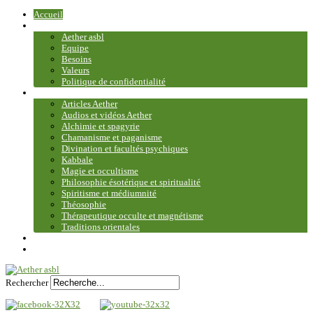
Accueil
Association
Aether asbl
Equipe
Besoins
Valeurs
Politique de confidentialité
Bibliothèque et médiathèque
Articles Aether
Audios et vidéos Aether
Alchimie et spagyrie
Chamanisme et paganisme
Divination et facultés psychiques
Kabbale
Magie et occultisme
Philosophie ésotérique et spiritualité
Spiritisme et médiumnité
Théosophie
Thérapeutique occulte et magnétisme
Traditions orientales
Contact
Plan du site
Rechercher