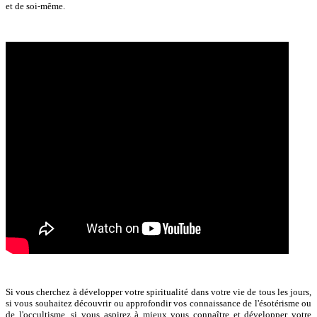
et de soi-même.
Si vous cherchez à développer votre spiritualité dans votre vie de tous les jours,
si vous souhaitez découvrir ou approfondir vos connaissance de l'ésotérisme ou
de l'occultisme, si vous aspirez à mieux vous connaître et développer votre