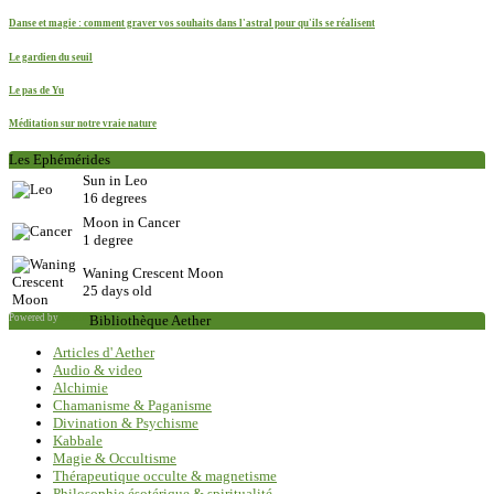
Danse et magie : comment graver vos souhaits dans l'astral pour qu'ils se réalisent
Le gardien du seuil
Le pas de Yu
Méditation sur notre vraie nature
Les Ephémérides
Sun in Leo
16 degrees
Moon in Cancer
1 degree
Waning Crescent Moon
25 days old
Powered by
Saxum
Bibliothèque Aether
Articles d' Aether
Audio & video
Alchimie
Chamanisme & Paganisme
Divination & Psychisme
Kabbale
Magie & Occultisme
Thérapeutique occulte & magnetisme
Philosophie ésotérique & spiritualité