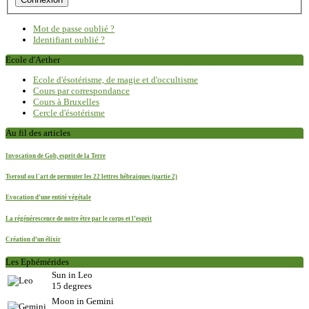
Mot de passe oublié ?
Identifiant oublié ?
Ecole d'Aether
Ecole d'ésotérisme, de magie et d'occultisme
Cours par correspondance
Cours à Bruxelles
Cercle d'ésotérisme
Au fil des articles
Invocation de Gob, esprit de la Terre
Tserouf ou l'art de permuter les 22 lettres hébraïques (partie 2)
Evocation d’une entité végétale
La régénérescence de notre être par le corps et l’esprit
Création d’un élixir
Les Ephémérides
Sun in Leo
15 degrees
Moon in Gemini