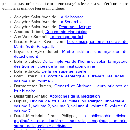
prononce pas sur leur qualité mais encourage les lecteurs à se créer leur propre
opinion, en usant de leur esprit critique.
Alveydre Saint-Yves de,
La Naissance
Alveydre Saint-Yves de,
La Synarchie
Alveydre Saint-Yves de,
Testament lyrique
Amadou Robert,
Documents Martinistes
Aun Weor Samaël,
Le mariage parfait
Baader Franz Xaver von,
Les enseignements secrets de
Martinés de Pasqually
Beyer de Ryke Benoît,
Maître Eckhart, une mystique du
détachement
Böhme Jakob,
De la triple vie de l'homme, selon le mystère
des trois principes de la manifestation divine
Böhme Jakob,
De la vie supersensuelle
Bosc Ernest,
La doctrine ésotérique à travers les âges
:
volume 1
et
volume 2
Darmesteter James,
Ormazd et Ahriman : leurs origines et
leur histoire
Desjardins Arnaud,
Approches de la Méditation
Dupuis,
Origine de tous les cultes ou Religion universelle
:
volume 1
,
volume 2
,
volume 3
,
volume 4
,
volume 5
,
volume 6
,
volume 7
Dutoit-Membrini Jean Philippe,
La philosophie divine,
appliquée aux lumières naturelle, magique, astrale,
surnaturelle, celeste et divine ...