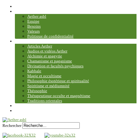
Accueil
Association
Aether asbl
Equipe
Besoins
Valeurs
Politique de confidentialité
Bibliothèque et médiathèque
Articles Aether
Audios et vidéos Aether
Alchimie et spagyrie
Chamanisme et paganisme
Divination et facultés psychiques
Kabbale
Magie et occultisme
Philosophie ésotérique et spiritualité
Spiritisme et médiumnité
Théosophie
Thérapeutique occulte et magnétisme
Traditions orientales
Contact
Plan du site
Rechercher