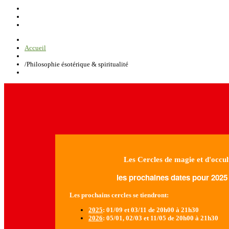
Accueil
/
Philosophie ésotérique & spiritualité
Les Cercles de magie et d'occul
les prochaines dates pour 2025 
Les prochains cercles se tiendront:
2025
: 01/09 et 03/11 de 20h00 à 21h30
2026
: 05/01, 02/03 et 11/05 de 20h00 à 21h30