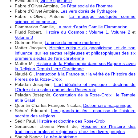
Evola Julius,
Virilité spirituelle
Fabre d'Olivet Antoine,
De l'état social de l'homme
Fabre d'Olivet Antoine,
Les vers dorés de Pythagore
Fabre d'Olivet, Antoine,
La musique expliquée comme
science et comme art
Flammarion Camille,
La mort d'après Camille Flammarion
Fludd Robert,
Histoire du Cosmos :
Volume 1
,
Volume 2
et
Volume 3
Guénon René,
La crise du monde moderne
Matter Jacques,
Histoire critique du gnosticisme, et de son
influence, sur les sectes religieuses et philosophiques des six
premiers siècles de l'ère chrètienne
Matter M.,
Histoire de la Philosophie dans ses Rapports avec
la Religion Depuis L'ere Chretienne
Naudé G.,
Instruction à la France sur la vérité de l'histoire des
Frères de la Roze-Croix
Peladan Joséphin,
L'art idéaliste et mystique : doctrine de
l'Ordre et du salon annuel des Roses-roix
Peladan Joséphin,
Constitution de la Rose-Croix : le Temple
et le Graal
Quentin Charles-François-Nicolas,
Dictionnaire maçonnique
Schuré Édouard,
Les grands initiés : esquisse de l'histoire
secrète des religions
Sédir Paul,
Histoire et doctrine des Rose-Croix
Senancour Etienne Pivert de,
Résumé de l'histoire des
traditions morales et religieuses, chez les divers peuples
Shaink Nancy,
Le néo-tantrisme