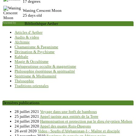
17 degrees
Waning Crescent Moon
25 days old
Powered by
Saxum
Bibliothèque Aether
Articles d' Aether
Audio & video
Alchimie
Chamanisme & Paganisme
Divination & Psychisme
Kabbale
Magie & Occultisme
Thérapeutique occulte & magnetisme
Philosophie ésotérique & spiritualité
Spiritisme & Mediumnité
Théosophie
Traditions orientales
Dernières publications
28 juillet 2021
Voyage dans une forêt de bambous
25 juillet 2021
Appel taoïste aux entités de la Terre
24 juillet 2020
Harmonisation et protection par le dieu égyptien Mehen
24 juillet 2020
Appel des quatre Rois-Dragons
26 avril 2020
Video - Soufis d'Afghanistan-1-: Maître et disciple
13 novembre 2019
Systèmes de pensée en Afrique noire