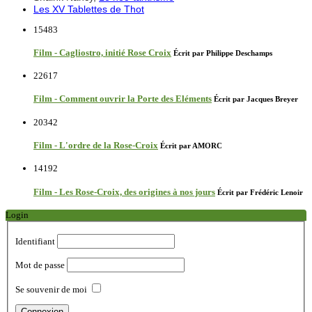
Les XV Tablettes de Thot
15483
Film - Cagliostro, initié Rose Croix
Écrit par Philippe Deschamps
22617
Film - Comment ouvrir la Porte des Eléments
Écrit par Jacques Breyer
20342
Film - L'ordre de la Rose-Croix
Écrit par AMORC
14192
Film - Les Rose-Croix, des origines à nos jours
Écrit par Frédéric Lenoir
Login
Identifiant
Mot de passe
Se souvenir de moi