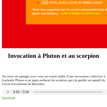
2026
: 05/01, 02/03 et 11/05 de 20h00 à 21h30
Nous vous rappelons que les cercles sont gratuits mais il 
places sont limitées.
aether.asbl@protonmail.com
Invocation à Pluton et au scorpion
J'ai envie de partager avec vous un extrait audio d’une invocation collective à
la planète Pluton et au signe zodiacal du scorpion, que j'ai guidée un samedi du
Cercle d'occultisme de Bruxelles:
Download