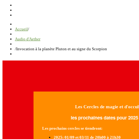
Accueil
/
Audio d'Aether
/
Invocation à la planète Pluton et au signe du Scorpion
Les Cercles de magie et d'occul
les prochaines dates pour 2025 
Les prochains cercles se tiendront:
2025
: 01/09 et 03/11 de 20h00 à 21h30