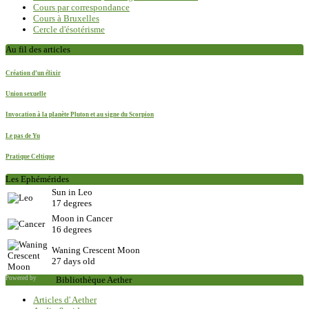
Cours par correspondance
Cours à Bruxelles
Cercle d'ésotérisme
Au fil des articles
Création d’un élixir
Union sexuelle
Invocation à la planète Pluton et au signe du Scorpion
Le pas de Yu
Pratique Celtique
Les Ephémérides
Sun in Leo
17 degrees
Moon in Cancer
16 degrees
Waning Crescent Moon
27 days old
Powered by
Saxum
Bibliothèque Aether
Articles d' Aether