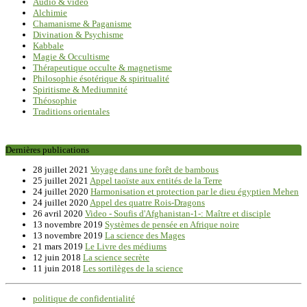
Audio & video
Alchimie
Chamanisme & Paganisme
Divination & Psychisme
Kabbale
Magie & Occultisme
Thérapeutique occulte & magnetisme
Philosophie ésotérique & spiritualité
Spiritisme & Mediumnité
Théosophie
Traditions orientales
Dernières publications
28 juillet 2021
Voyage dans une forêt de bambous
25 juillet 2021
Appel taoïste aux entités de la Terre
24 juillet 2020
Harmonisation et protection par le dieu égyptien Mehen
24 juillet 2020
Appel des quatre Rois-Dragons
26 avril 2020
Video - Soufis d'Afghanistan-1-: Maître et disciple
13 novembre 2019
Systèmes de pensée en Afrique noire
13 novembre 2019
La science des Mages
21 mars 2019
Le Livre des médiums
12 juin 2018
La science secrète
11 juin 2018
Les sortilèges de la science
politique de confidentialité