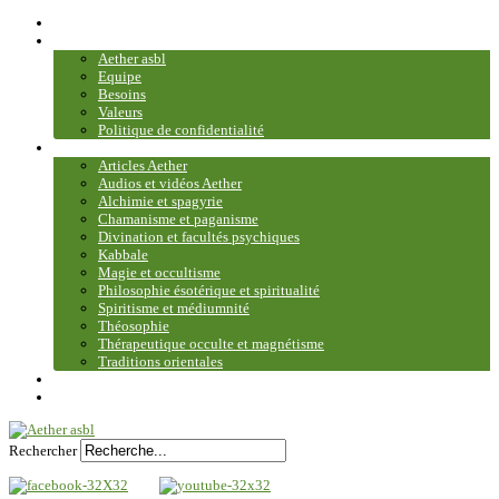
Accueil
Association
Aether asbl
Equipe
Besoins
Valeurs
Politique de confidentialité
Bibliothèque et médiathèque
Articles Aether
Audios et vidéos Aether
Alchimie et spagyrie
Chamanisme et paganisme
Divination et facultés psychiques
Kabbale
Magie et occultisme
Philosophie ésotérique et spiritualité
Spiritisme et médiumnité
Théosophie
Thérapeutique occulte et magnétisme
Traditions orientales
Contact
Plan du site
Rechercher