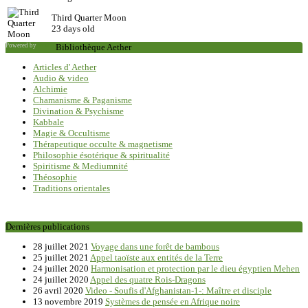
Third Quarter Moon
23 days old
Powered by
Saxum
Bibliothèque Aether
Articles d' Aether
Audio & video
Alchimie
Chamanisme & Paganisme
Divination & Psychisme
Kabbale
Magie & Occultisme
Thérapeutique occulte & magnetisme
Philosophie ésotérique & spiritualité
Spiritisme & Mediumnité
Théosophie
Traditions orientales
Dernières publications
28 juillet 2021
Voyage dans une forêt de bambous
25 juillet 2021
Appel taoïste aux entités de la Terre
24 juillet 2020
Harmonisation et protection par le dieu égyptien Mehen
24 juillet 2020
Appel des quatre Rois-Dragons
26 avril 2020
Video - Soufis d'Afghanistan-1-: Maître et disciple
13 novembre 2019
Systèmes de pensée en Afrique noire