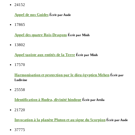
24152
Appel de nos Guides
Écrit par Aude
17865
Appel des quatre Rois-Dragons
Écrit par Minh
13802
Appel taoïste aux entités de la Terre
Écrit par Minh
17570
Harmonisation et protection par le dieu égyptien Mehen
Écrit par
Ludivine
25558
Identification à Rudra, divinité hindoue
Écrit par Attila
21720
Invocation à la planète Pluton et au signe du Scorpion
Écrit par Aude
37775