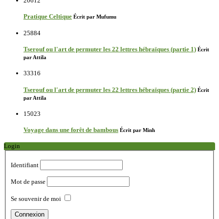
20612
Pratique Celtique
Écrit par Mufumu
25884
Tserouf ou l'art de permuter les 22 lettres hébraïques (partie 1)
Écrit
par Attila
33316
Tserouf ou l'art de permuter les 22 lettres hébraïques (partie 2)
Écrit
par Attila
15023
Voyage dans une forêt de bambous
Écrit par Minh
Login
Identifiant
Mot de passe
Se souvenir de moi