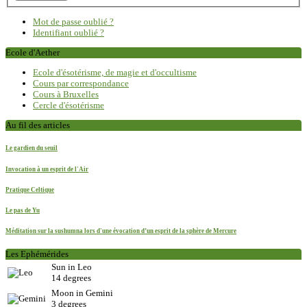
Mot de passe oublié ?
Identifiant oublié ?
Ecole d'Aether
Ecole d'ésotérisme, de magie et d'occultisme
Cours par correspondance
Cours à Bruxelles
Cercle d'ésotérisme
Au fil des articles
Le gardien du seuil
Invocation à un esprit de l'Air
Pratique Celtique
Le pas de Yu
Méditation sur la sushumna lors d'une évocation d’un esprit de la sphère de Mercure
Les Ephémérides
Sun in Leo
14 degrees
Moon in Gemini
3 degrees