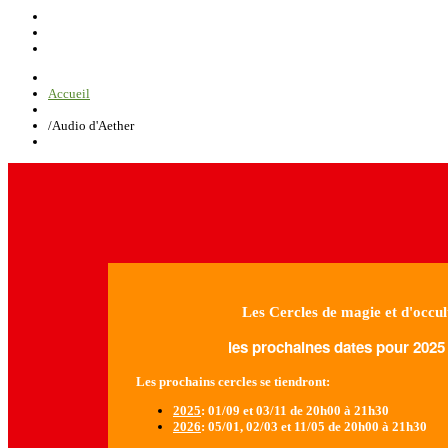
Accueil
/
Audio d'Aether
Les Cercles de magie et d'occul
les prochaines dates pour 2025 
Les prochains cercles se tiendront:
2025
: 01/09 et 03/11 de 20h00 à 21h30
2026
: 05/01, 02/03 et 11/05 de 20h00 à 21h30