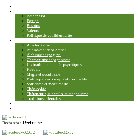
Accueil
Association
Aether asbl
Equipe
Besoins
Valeurs
Politique de confidentialité
Bibliothèque et médiathèque
Articles Aether
Audios et vidéos Aether
Alchimie et spagyrie
Chamanisme et paganisme
Divination et facultés psychiques
Kabbale
Magie et occultisme
Philosophie ésotérique et spiritualité
Spiritisme et médiumnité
Théosophie
Thérapeutique occulte et magnétisme
Traditions orientales
Contact
Plan du site
Rechercher