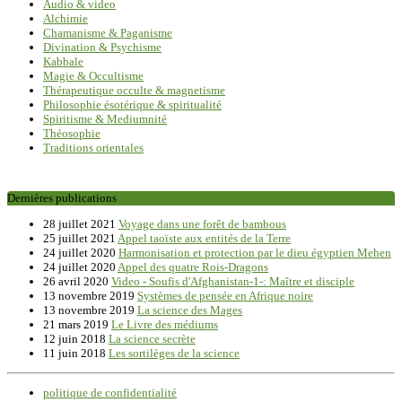
Audio & video
Alchimie
Chamanisme & Paganisme
Divination & Psychisme
Kabbale
Magie & Occultisme
Thérapeutique occulte & magnetisme
Philosophie ésotérique & spiritualité
Spiritisme & Mediumnité
Théosophie
Traditions orientales
Dernières publications
28 juillet 2021
Voyage dans une forêt de bambous
25 juillet 2021
Appel taoïste aux entités de la Terre
24 juillet 2020
Harmonisation et protection par le dieu égyptien Mehen
24 juillet 2020
Appel des quatre Rois-Dragons
26 avril 2020
Video - Soufis d'Afghanistan-1-: Maître et disciple
13 novembre 2019
Systèmes de pensée en Afrique noire
13 novembre 2019
La science des Mages
21 mars 2019
Le Livre des médiums
12 juin 2018
La science secrète
11 juin 2018
Les sortilèges de la science
politique de confidentialité