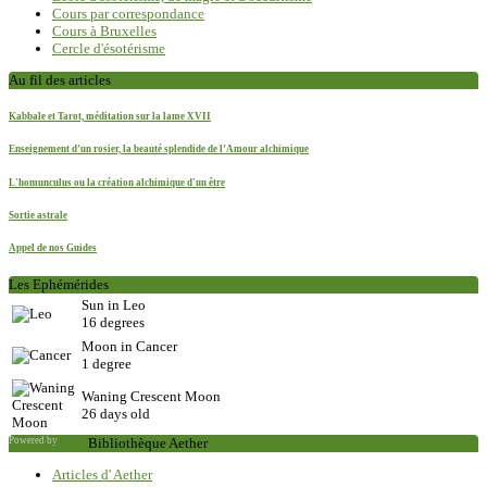
Cours par correspondance
Cours à Bruxelles
Cercle d'ésotérisme
Au fil des articles
Kabbale et Tarot, méditation sur la lame XVII
Enseignement d’un rosier, la beauté splendide de l’Amour alchimique
L'homunculus ou la création alchimique d'un être
Sortie astrale
Appel de nos Guides
Les Ephémérides
Sun in Leo
16 degrees
Moon in Cancer
1 degree
Waning Crescent Moon
26 days old
Powered by
Saxum
Bibliothèque Aether
Articles d' Aether