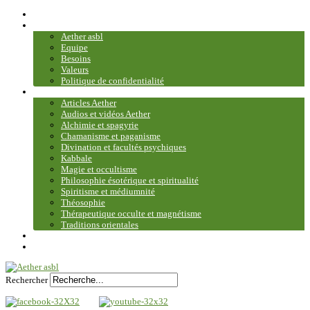
Accueil
Association
Aether asbl
Equipe
Besoins
Valeurs
Politique de confidentialité
Bibliothèque et médiathèque
Articles Aether
Audios et vidéos Aether
Alchimie et spagyrie
Chamanisme et paganisme
Divination et facultés psychiques
Kabbale
Magie et occultisme
Philosophie ésotérique et spiritualité
Spiritisme et médiumnité
Théosophie
Thérapeutique occulte et magnétisme
Traditions orientales
Contact
Plan du site
Rechercher