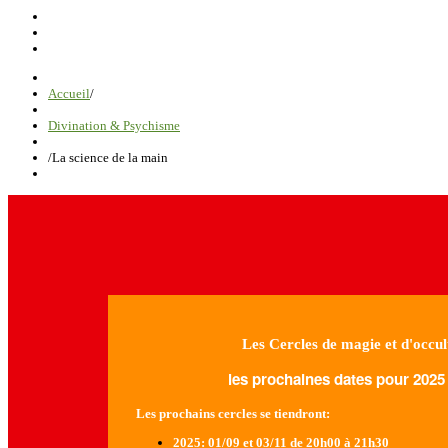
Accueil
/
Divination & Psychisme
/
La science de la main
Les Cercles de magie et d'occul
les prochaines dates pour 2025 
Les prochains cercles se tiendront:
2025
: 01/09 et 03/11 de 20h00 à 21h30