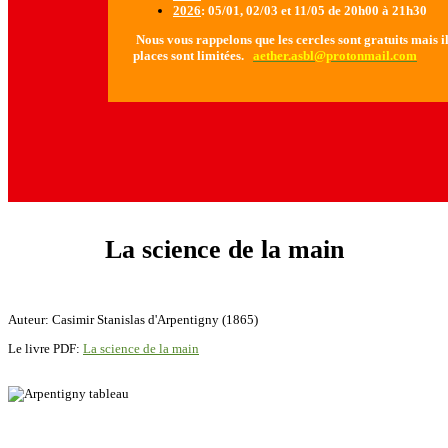
2026
: 05/01, 02/03 et 11/05 de 20h00 à 21h30
Nous vous rappelons que les cercles sont gratuits mais il 
places sont limitées.
aether.asbl@protonmail.com
La science de la main
Auteur: Casimir Stanislas d'Arpentigny (1865)
Le livre PDF:
La science de la main